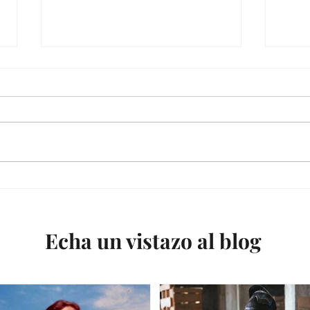
LITERATURA INFANTIL Y
EVO
JUVENIL: TENDENCIAS
LIT
ACTUALES DE
JUV
INVESTIGACIÓN
ALE
Echa un vistazo al blog
XX