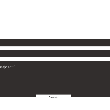
4 501786
Vigo & Madrid
elybarriosdiaz@gmail.com
Enviar