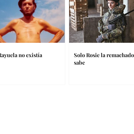
Rayuela no existía
Solo Rosie la remachado
sabe
ier solicitud de medios, contacta con Joh