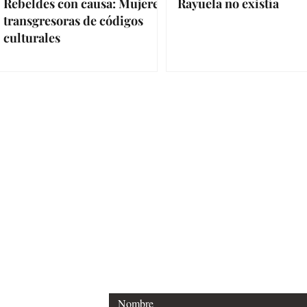
Rebeldes con causa: Mujeres
Rayuela no existía
transgresoras de códigos
culturales
Para cualquier solicitud de
Tel: +34 644 501786
E-mail: johelybarriosdiaz@gmail.c