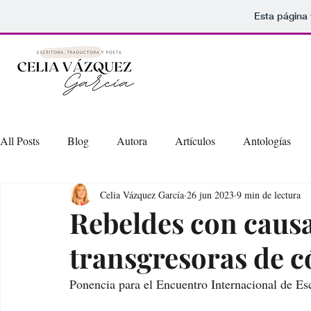
Esta página
All Posts
Blog
Autora
Artículos
Antologías
Celia Vázquez García
26 jun 2023
9 min de lectura
Rebeldes con caus
transgresoras de c
Ponencia para el Encuentro Internacional de Es